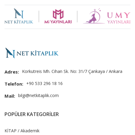
Brand
Slider
Korkutreis Mh. Cihan Sk. No: 31/7 Çankaya / Ankara
Adres:
+90 533 296 18 16
Telefon:
bilgi@netkitaplik.com
Mail:
POPÜLER KATEGORİLER
KİTAP / Akademik