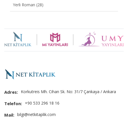
Yerli Roman (28)
Brand
Slider
Korkutreis Mh. Cihan Sk. No: 31/7 Çankaya / Ankara
Adres:
+90 533 296 18 16
Telefon:
bilgi@netkitaplik.com
Mail: