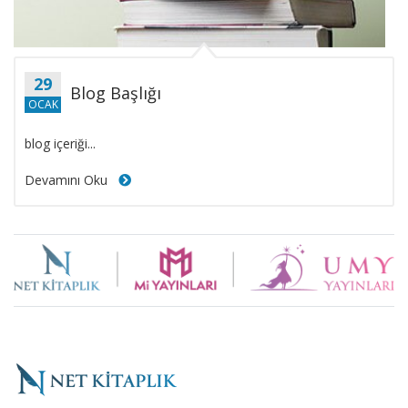
29
Blog Başlığı
OCAK
blog içeriği...
Devamını Oku
Brand
Slider