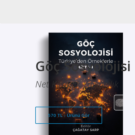
Göç Sosyolojisi
Net Kitaplık Yayıncılık
570 TL - Ürünü Gör