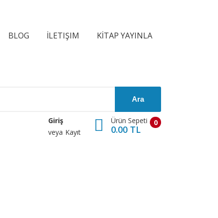
BLOG
İLETIŞIM
KİTAP YAYINLA
Ara
Ürün Sepeti
Giriş
0
0.00 TL
veya
Kayıt