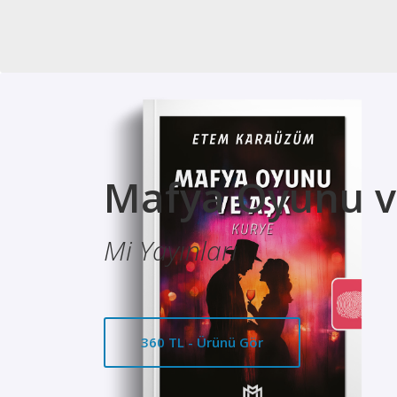
Mafya Oyunu ve
Mi Yayınları
360 TL - Ürünü Gör