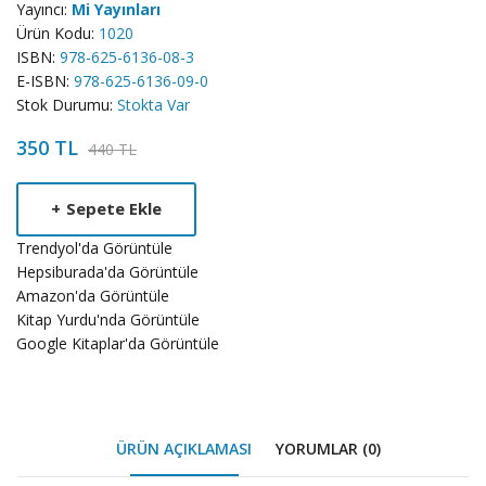
Yayıncı:
Mi Yayınları
Ürün Kodu:
1020
ISBN:
978-625-6136-08-3
E-ISBN:
978-625-6136-09-0
Stok Durumu:
Stokta Var
350 TL
440 TL
Product
+
Sepete Ekle
Summery
Trendyol'da Görüntüle
Hepsiburada'da Görüntüle
Amazon'da Görüntüle
Kitap Yurdu'nda Görüntüle
Google Kitaplar'da Görüntüle
ÜRÜN AÇIKLAMASI
YORUMLAR (0)