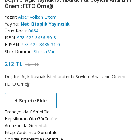
Önemi: FETÖ Örneği
Yazar:
Alper Volkan Ertem
Yayıncı:
Net Kitaplık Yayıncılık
Ürün Kodu:
0064
ISBN:
978-625-8436-30-3
E-ISBN:
978-625-8436-31-0
Stok Durumu:
Stokta Var
212 TL
265 TL
Product
Deşifre: Açık Kaynak İstihbaratında Söylem Analizinin Önemi:
Summery
FETÖ Örneği
+
Sepete Ekle
Trendyol'da Görüntüle
Hepsiburada'da Görüntüle
Amazon'da Görüntüle
Kitap Yurdu'nda Görüntüle
Google Kitaplar'da Görüntüle