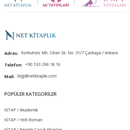
Slider
Korkutreis Mh. Cihan Sk. No: 31/7 Çankaya / Ankara
Adres:
+90 533 296 18 16
Telefon:
bilgi@netkitaplik.com
Mail:
POPÜLER KATEGORİLER
KİTAP / Akademik
KİTAP / Yerli Roman
KİTAP / Resimli Çocuk Kitapları