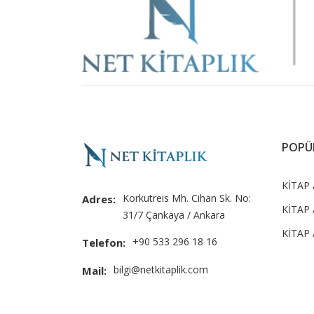
Slider
POPÜ
KİTAP /
Korkutreis Mh. Cihan Sk. No:
Adres:
KİTAP 
31/7 Çankaya / Ankara
KİTAP 
+90 533 296 18 16
Telefon:
bilgi@netkitaplik.com
Mail: