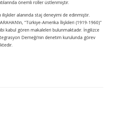
larında önemli roller üstlenmiştir.
 ilişkiler alanında staj deneyimi de edinmiştir.
ARAHAN’ın, “Türkiye-Amerika İlişkileri (1919-1960)”
ibi kabul gören makaleleri bulunmaktadır. İngilizce
ntegrasyon Derneği’nin denetim kurulunda görev
ktedir.