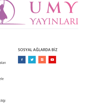
SOSYAL AĞLARDA BİZ
ları
ele
liği