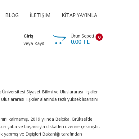
BLOG
İLETIŞIM
KİTAP YAYINLA
Ürün Sepeti
Giriş
0
0.00 TL
veya
Kayıt
niversitesi Siyaset Bilimi ve Uluslararası İlişkiler
lararası İlişkiler alanında tezli yüksek lisansını
nırlı kalmamış, 2019 yılında Belçika, Brüksel’de
ün çaba ve başarısıyla dikkatleri üzerine çekmiştir.
lik yapmış ve Dışişleri Bakanlığı tarafından