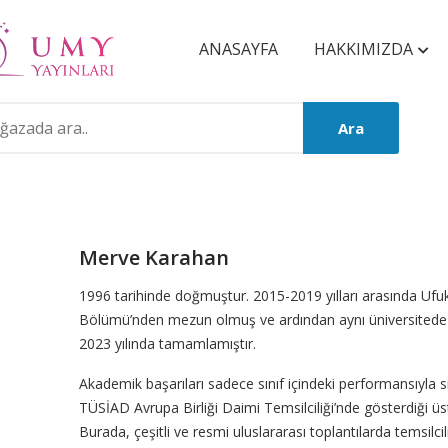
ANASAYFA
HAKKIMIZDA
Ara
Merve Karahan
Product
1996 tarihinde doğmuştur. 2015-2019 yılları arasında Ufuk Ü
Bölümü’nden mezun olmuş ve ardından aynı üniversitede Ulus
Summery
2023 yılında tamamlamıştır.
Akademik başarıları sadece sınıf içindeki performansıyla sı
TÜSİAD Avrupa Birliği Daimi Temsilciliği’nde gösterdiği üst
Burada, çeşitli ve resmi uluslararası toplantılarda temsilci