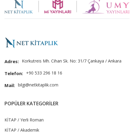
Slider
Korkutreis Mh. Cihan Sk. No: 31/7 Çankaya / Ankara
Adres:
+90 533 296 18 16
Telefon:
bilgi@netkitaplik.com
Mail:
POPÜLER KATEGORİLER
KİTAP / Yerli Roman
KİTAP / Akademik