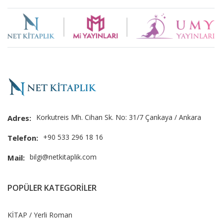
Brand
Slider
Korkutreis Mh. Cihan Sk. No: 31/7 Çankaya / Ankara
Adres:
+90 533 296 18 16
Telefon:
bilgi@netkitaplik.com
Mail:
POPÜLER KATEGORİLER
KİTAP / Yerli Roman