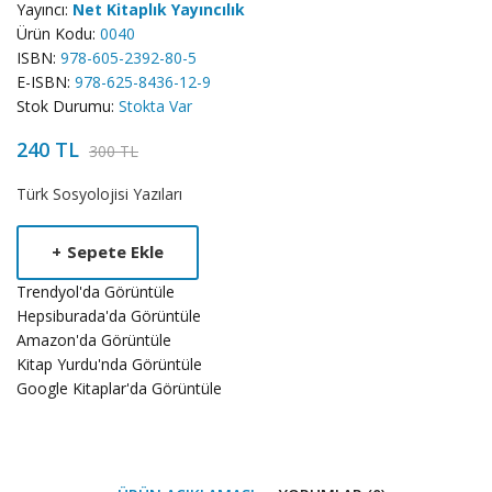
Yayıncı:
Net Kitaplık Yayıncılık
Ürün Kodu:
0040
ISBN:
978-605-2392-80-5
E-ISBN:
978-625-8436-12-9
Stok Durumu:
Stokta Var
240 TL
300 TL
Product
Türk Sosyolojisi Yazıları
Summery
+
Sepete Ekle
Trendyol'da Görüntüle
Hepsiburada'da Görüntüle
Amazon'da Görüntüle
Kitap Yurdu'nda Görüntüle
Google Kitaplar'da Görüntüle