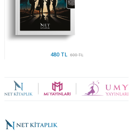
480 TL
600 TL
Brand
Slider