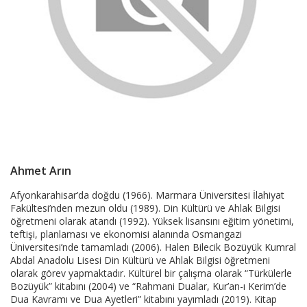
Ahmet Arın
Product
Afyonkarahisar’da doğdu (1966). Marmara Üniversitesi İlahiyat
Fakültesi’nden mezun oldu (1989). Din Kültürü ve Ahlak Bilgisi
Summery
öğretmeni olarak atandı (1992). Yüksek lisansını eğitim yönetimi,
teftişi, planlaması ve ekonomisi alanında Osmangazi
Üniversitesi’nde tamamladı (2006). Halen Bilecik Bozüyük Kumral
Abdal Anadolu Lisesi Din Kültürü ve Ahlak Bilgisi öğretmeni
olarak görev yapmaktadır. Kültürel bir çalışma olarak “Türkülerle
Bozüyük” kitabını (2004) ve “Rahmani Dualar, Kur’an-ı Kerim’de
Dua Kavramı ve Dua Ayetleri” kitabını yayımladı (2019). Kitap