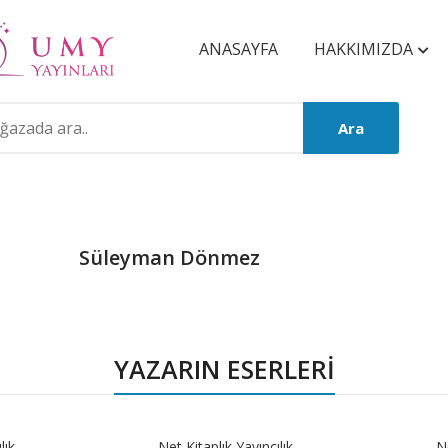
ANASAYFA
HAKKIMIZDA
Ara
Süleyman Dönmez
Product
Summery
YAZARIN ESERLERİ
lık
Net Kitaplık Yayıncılık
Ne