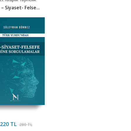
 – Siyaset- Felse...
220 TL
280 TL