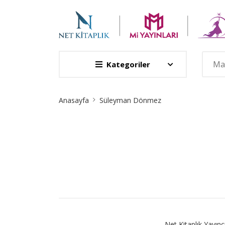
Kategoriler
Site
Anasayfa
Süleyman Dönmez
Breadcrumb
Net Kitaplık Yayıncı