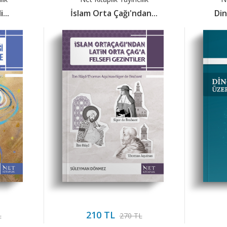
...
İslam Orta Çağı'ndan...
Din
210 TL
L
270 TL