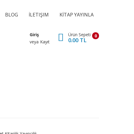
BLOG
İLETIŞIM
KİTAP YAYINLA
Ürün Sepeti
Giriş
0
0.00 TL
veya
Kayıt
t Kitaplık Yayıncılık