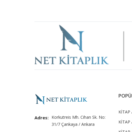
Brand
Slider
POPÜ
KİTAP /
Korkutreis Mh. Cihan Sk. No:
Adres:
KİTAP 
31/7 Çankaya / Ankara
KİTAP 