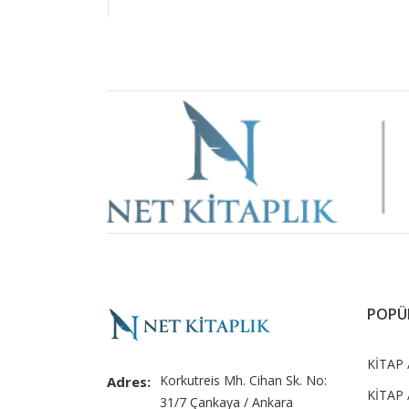
Brand
Slider
POPÜ
KİTAP 
Korkutreis Mh. Cihan Sk. No:
Adres:
KİTAP /
31/7 Çankaya / Ankara