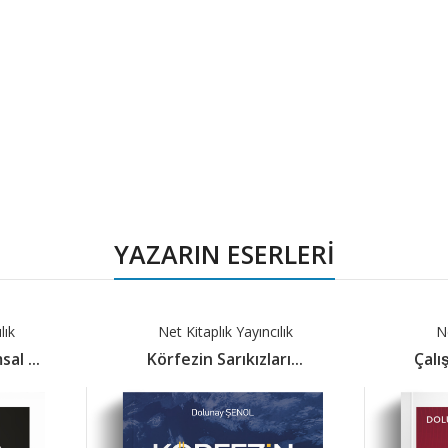
YAZARIN ESERLERİ
lık
Net Kitaplık Yayıncılık
Ne
l ...
Körfezin Sarıkızları...
Çal