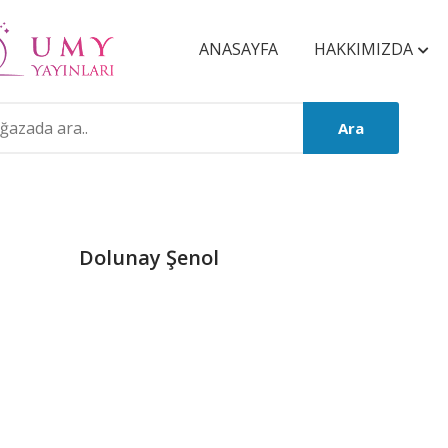
ANASAYFA
HAKKIMIZDA
Ara
Dolunay Şenol
Product
Summery