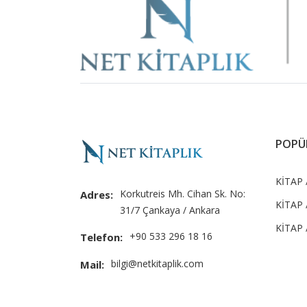
Slider
POPÜ
KİTAP 
Korkutreis Mh. Cihan Sk. No:
Adres:
KİTAP 
31/7 Çankaya / Ankara
KİTAP /
+90 533 296 18 16
Telefon:
bilgi@netkitaplik.com
Mail: