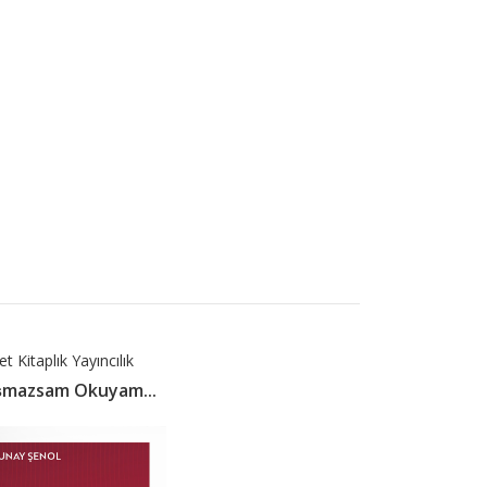
t Kitaplık Yayıncılık
ışmazsam Okuyam...