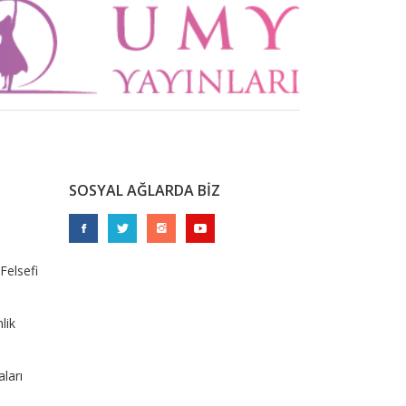
SOSYAL AĞLARDA BİZ
Felsefi
lik
ları