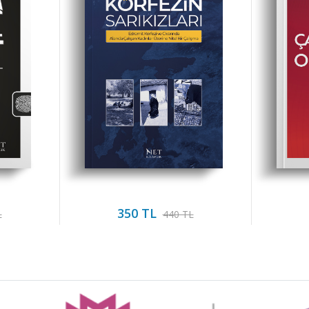
350 TL
L
440 TL