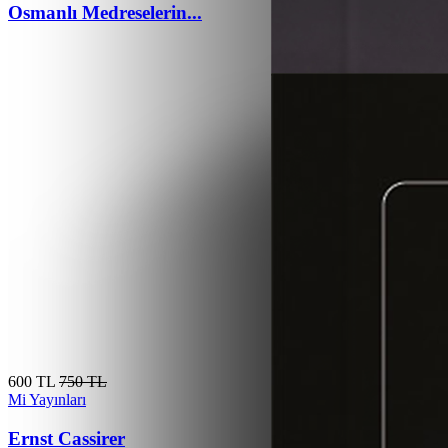
Osmanlı Medreselerin...
600 TL
750 TL
Mi Yayınları
Ernst Cassirer