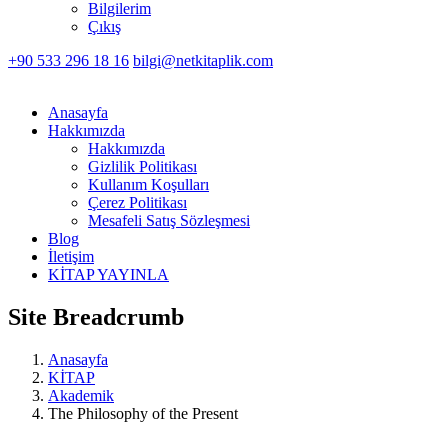
Bilgilerim
Çıkış
+90 533 296 18 16
bilgi@netkitaplik.com
Anasayfa
Hakkımızda
Hakkımızda
Gizlilik Politikası
Kullanım Koşulları
Çerez Politikası
Mesafeli Satış Sözleşmesi
Blog
İletişim
KİTAP YAYINLA
Site Breadcrumb
Anasayfa
KİTAP
Akademik
The Philosophy of the Present