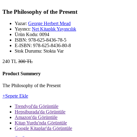
The Philosophy of the Present
Yazar:
George Herbert Mead
Yayıncı:
Net Kitaplık Yayıncılık
Ürün Kodu:
0094
ISBN:
978-625-8436-78-5
E-ISBN:
978-625-8436-80-8
Stok Durumu:
Stokta Var
240 TL
300 TL
Product Summery
The Philosophy of the Present
+
Sepete Ekle
Trendyol'da Görüntüle
Hepsiburada'da Görüntüle
Amazon'da Görüntüle
Kitap Yurdu'nda Görüntüle
Google Kitaplar'da Görüntüle