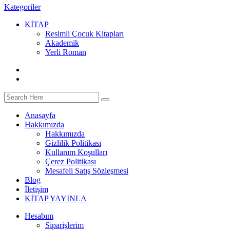
Kategoriler
KİTAP
Resimli Çocuk Kitapları
Akademik
Yerli Roman
Anasayfa
Hakkımızda
Hakkımızda
Gizlilik Politikası
Kullanım Koşulları
Çerez Politikası
Mesafeli Satış Sözleşmesi
Blog
İletişim
KİTAP YAYINLA
Hesabım
Siparişlerim