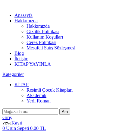
Anasayfa
Hakkımızda
Hakkımızda
Gizlilik Politikası
Kullanım Koşulları
Çerez Politikası
Mesafeli Satış Sözleşmesi
Blog
İletişim
KİTAP YAYINLA
Kategoriler
KİTAP
Resimli Çocuk Kitapları
Akademik
Yerli Roman
Ara
Giriş
veya
Kayıt
0
Ürün Sepeti
0.00 TL