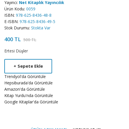
Yayıncı:
Net Kitaplık Yayıncılık
Ürün Kodu:
0059
ISBN:
978-625-8436-48-8
E-ISBN:
978-625-8436-49-5
Stok Durumu:
Stokta Var
400 TL
500 TL
Product
Ertesi Düşler
Summery
+
Sepete Ekle
Trendyol'da Görüntüle
Hepsiburada'da Görüntüle
Amazon'da Görüntüle
Kitap Yurdu'nda Görüntüle
Google Kitaplar'da Görüntüle