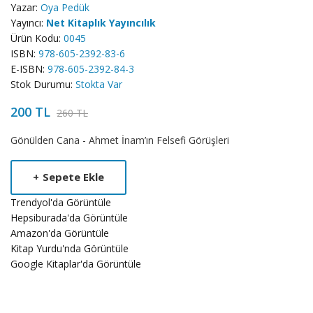
Yazar:
Oya Pedük
Yayıncı:
Net Kitaplık Yayıncılık
Ürün Kodu:
0045
ISBN:
978-605-2392-83-6
E-ISBN:
978-605-2392-84-3
Stok Durumu:
Stokta Var
200 TL
260 TL
Product
Gönülden Cana - Ahmet İnam’ın Felsefi Görüşleri
Summery
+
Sepete Ekle
Trendyol'da Görüntüle
Hepsiburada'da Görüntüle
Amazon'da Görüntüle
Kitap Yurdu'nda Görüntüle
Google Kitaplar'da Görüntüle