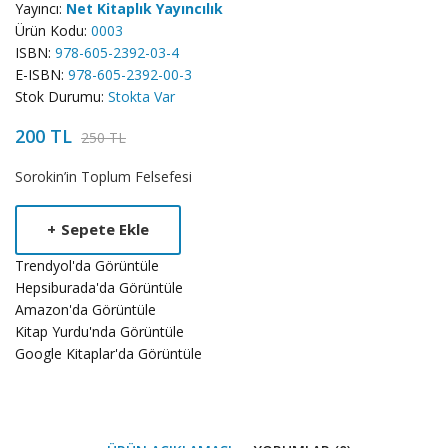
Yayıncı:
Net Kitaplık Yayıncılık
Ürün Kodu:
0003
ISBN:
978-605-2392-03-4
E-ISBN:
978-605-2392-00-3
Stok Durumu:
Stokta Var
200 TL
250 TL
Product
Sorokin’in Toplum Felsefesi
Summery
+
Sepete Ekle
Trendyol'da Görüntüle
Hepsiburada'da Görüntüle
Amazon'da Görüntüle
Kitap Yurdu'nda Görüntüle
Google Kitaplar'da Görüntüle