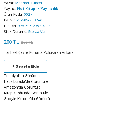
Yazar:
Mehmet Tunçer
Yayıncı:
Net Kitaplık Yayıncılık
Ürün Kodu:
0027
ISBN:
978-605-2392-48-5
E-ISBN:
978-605-2392-49-2
Stok Durumu:
Stokta Var
200 TL
250 TL
Product
Tarihsel Çevre Koruma Politikaları Ankara
Summery
+
Sepete Ekle
Trendyol'da Görüntüle
Hepsiburada'da Görüntüle
Amazon'da Görüntüle
Kitap Yurdu'nda Görüntüle
Google Kitaplar'da Görüntüle