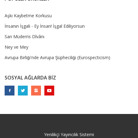
Aşkı Kaybetme Korkusu
İnsanın İşgali - Ey İnsan! İşgal Ediliyorsun
Sarı Müderris Dîvânı
Ney ve Mey
Avrupa Birliği'nde Avrupa Şüpheciliği (Eurospecticism)
SOSYAL AĞLARDA BİZ
Yenilikçi Yayıncılık Sistemi