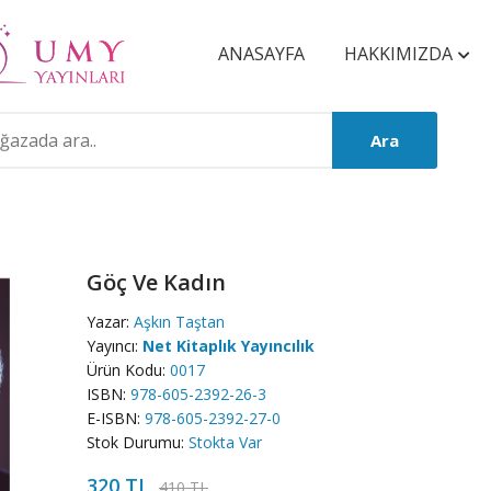
ANASAYFA
HAKKIMIZDA
Ara
Göç Ve Kadın
Yazar:
Aşkın Taştan
Yayıncı:
Net Kitaplık Yayıncılık
Ürün Kodu:
0017
ISBN:
978-605-2392-26-3
E-ISBN:
978-605-2392-27-0
Stok Durumu:
Stokta Var
320 TL
410 TL