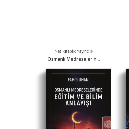
Tab
Article
yıncılık
Net Kitaplık Yayıncılık
- Ders...
Osmanlı Medreselerin...