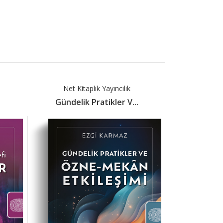
Net Kitaplık Yayıncılık
Net Kit
Gündelik Pratikler V...
Kült