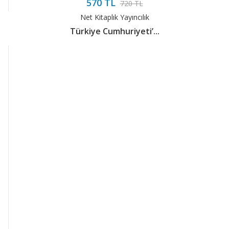
570 TL
720 TL
Net Kitaplık Yayıncılık
Türkiye Cumhuriyeti’...