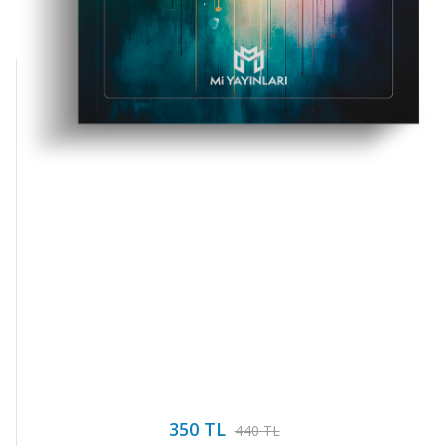
Net Kitaplık Yayıncılık
Gündelik Pratikler V...
350 TL
440 TL