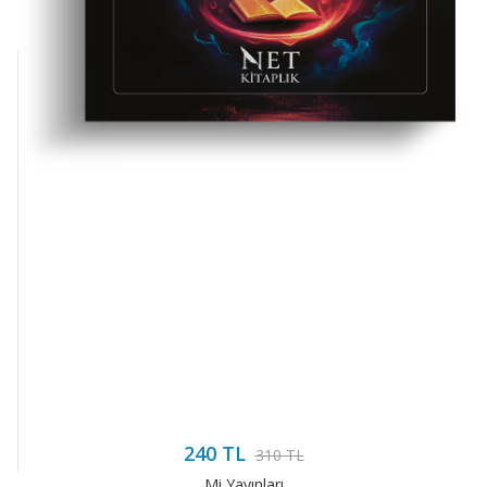
Ernst Cassirer
240 TL
310 TL
Mi Yayınları