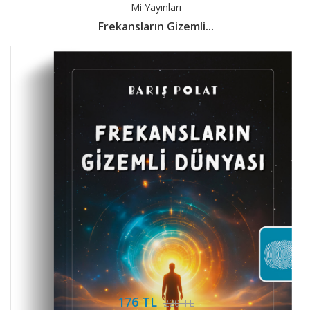
Mi Yayınları
Frekansların Gizemli...
176 TL
220 TL