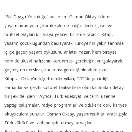
Tab
"Bir Duygu Yolculuğu" adlı eser, Osman Oktay'ın kendi
Article
yaşamından yola çıkarak kaleme aldığı, derin kişisel ve
tarihsel olayları bir araya getiren bir anı kitabıdır. Kitap,
yazarın çocukluğundan başlayarak Türkiye'nin yakın tarihiyle
iç içe geçen yaşam öyküsünü anlatır. Yazar, hem bireysel
hem de ulusal hafızanın korunması gerektiğini vurgulayarak,
geçmişten dersler çıkarılması gerektiğinin altını çizer.
Kitapta, Oktay'ın öğretmenlik yılları, TRT'de geçirdiği
zamanlar ve çeşitli kültürel faaliyetlere olan katılımları detaylı
bir şekilde işlenir. Ayrıca, Türk edebiyatı ve tarihi üzerine
yaptığı çalışmalar, radyo programları ve ödüllerle dolu kariyeri
okuyuculara sunulur. Osman Oktay, yaşanmışlıkları aracılığıyla
Türk kültürü ve tarihine ışık tutmayı amaçlar.
Bu eser, sadece bir anı kitabı olmanın ötesinde, bir dönemin