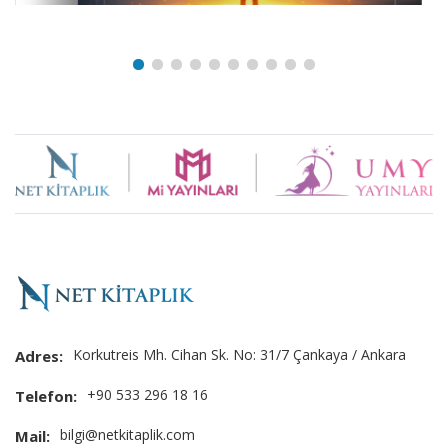
Brand
Slider
Korkutreis Mh. Cihan Sk. No: 31/7 Çankaya / Ankara
Adres:
+90 533 296 18 16
Telefon:
bilgi@netkitaplik.com
Mail: