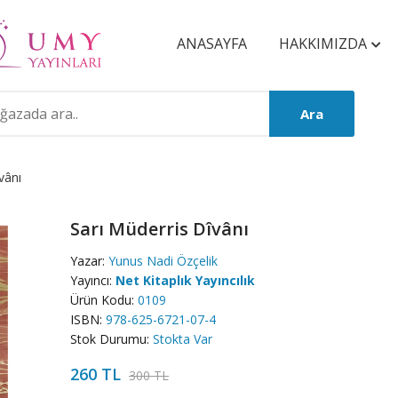
ANASAYFA
HAKKIMIZDA
Ara
vânı
Sarı Müderris Dîvânı
Yazar:
Yunus Nadi Özçelik
Yayıncı:
Net Kitaplık Yayıncılık
Ürün Kodu:
0109
ISBN:
978-625-6721-07-4
Stok Durumu:
Stokta Var
260 TL
300 TL