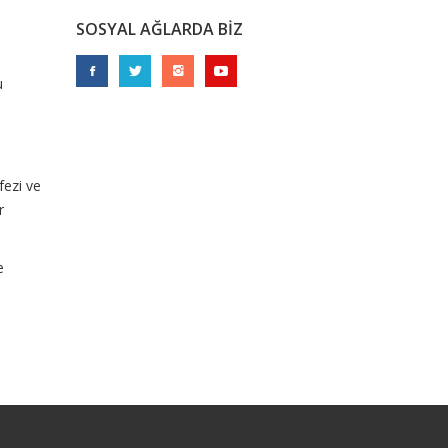
SOSYAL AĞLARDA BİZ
u
fezi ve
r
e