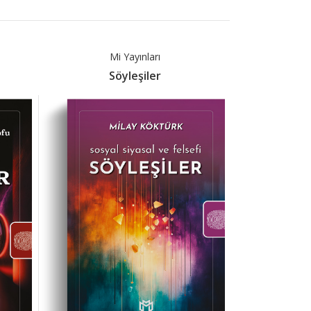
Mi Yayınları
Net Kit
Söyleşiler
Gündelik