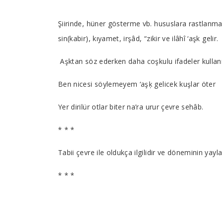
Tab
Şiirinde, hüner gösterme vb. hususlara rastlanmaz.
sin(kabir), kıyamet, irşâd, “zikir ve ilâhî ‘aşk gelir.
Article
Aşktan söz ederken daha coşkulu ifadeler kullanır;
Ben nicesi söylemeyem ‘aşķ gelicek kuşlar öter
Yer dirilür otlar biter na’ra urur çevre sehâb.
* * *
Tabii çevre ile oldukça ilgilidir ve döneminin yayla
* * *