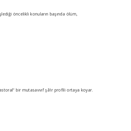
şlediği öncelikli konuların başında ölüm,
astoral” bir mutasavvıf şâ‘ir profili ortaya koyar.