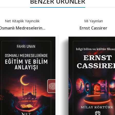
BENZER ÜRÜNLER
Net Kitaplık Yayıncılık
Mi Yayınları
Osmanlı Medreselerin...
Ernst Cassirer